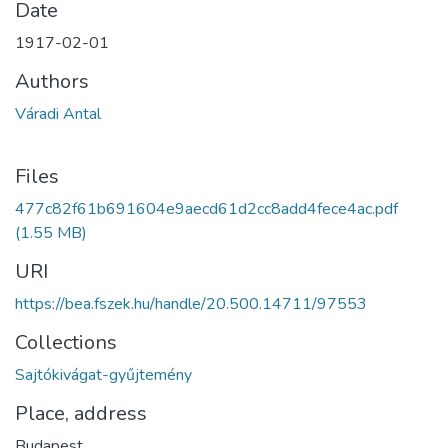
Date
1917-02-01
Authors
Váradi Antal
Files
477c82f61b691604e9aecd61d2cc8add4fece4ac.pdf
(1.55 MB)
URI
https://bea.fszek.hu/handle/20.500.14711/97553
Collections
Sajtókivágat-gyűjtemény
Place, address
Budapest