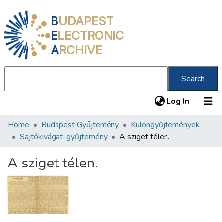
B
UDAPEST
E
LECTRONIC
A
RCHIVE
Search
(current
Log In
Home
Budapest Gyűjtemény
Különgyűjtemények
Communities & Collections
Sajtókivágat-gyűjtemény
A sziget télen.
All of DSpace
A sziget télen.
Statistics
About us