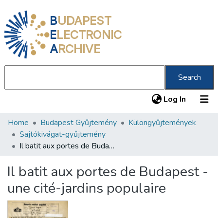
B
UDAPEST
E
LECTRONIC
A
RCHIVE
Search
(current
Log In
Home
Budapest Gyűjtemény
Különgyűjtemények
Communities & Collections
Sajtókivágat-gyűjtemény
All of DSpace
Il batit aux portes de Budapest - une cité-jardins populaire
Statistics
Il batit aux portes de Budapest -
About us
une cité-jardins populaire