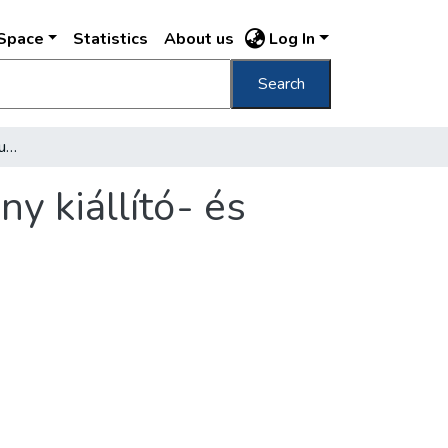
DSpace
Statistics
About us
Log In
Search
[A Fővárosi Könyvtár, a Budapest Gyűjtemény kiállító- és olvasóterme]
y kiállító- és