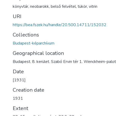
könyvtár
,
neobarokk
,
belső felvétel
,
tükör
,
vitrin
URI
https://bea.fszek.hu/handle/20.500.14711/152032
Collections
Budapest-képarchívum
Geographical location
Budapest. 8. kerület. Szabó Ervin tér 1. Wenckheim-palo
Date
[1931]
Creation date
1931
Extent