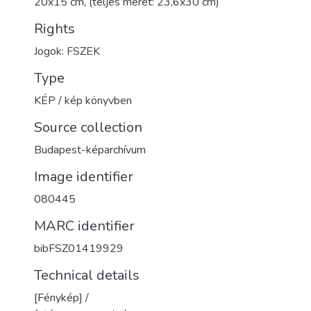
20x15 cm, (teljes méret: 23,6x30 cm)
Rights
Jogok: FSZEK
Type
KÉP / kép könyvben
Source collection
Budapest-képarchívum
Image identifier
080445
MARC identifier
bibFSZ01419929
Technical details
[Fénykép] /