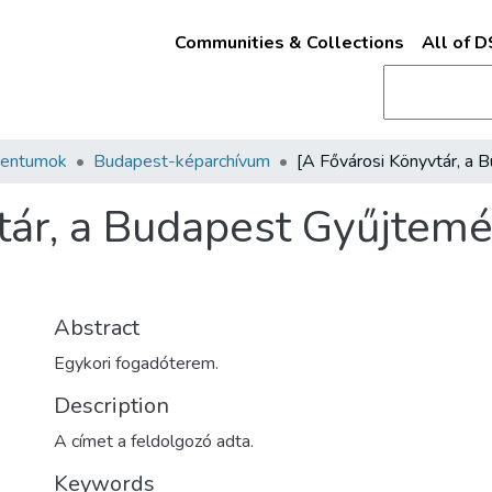
Communities & Collections
All of 
mentumok
Budapest-képarchívum
ár, a Budapest Gyűjtemén
Abstract
Egykori fogadóterem.
Description
A címet a feldolgozó adta.
Keywords