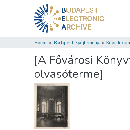
B
UDAPEST
E
LECTRONIC
A
RCHIVE
Home
Budapest Gyűjtemény
Képi doku
[A Fővárosi Könyvt
olvasóterme]