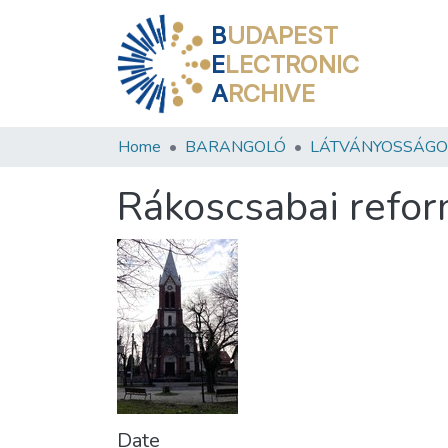
B
UDAPEST
E
LECTRONIC
A
RCHIVE
Home
BARANGOLÓ
LÁTVÁNYOSSÁGO
Rákoscsabai refo
Date