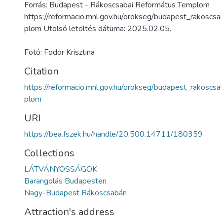
Forrás: Budapest - Rákoscsabai Református Templom
https://reformacio.mnl.gov.hu/orokseg/budapest_rakoscs
plom Utolsó letöltés dátuma: 2025.02.05.
Fotó: Fodor Krisztina
Citation
https://reformacio.mnl.gov.hu/orokseg/budapest_rakoscs
plom
URI
https://bea.fszek.hu/handle/20.500.14711/180359
Collections
LÁTVÁNYOSSÁGOK
Barangolás Budapesten
Nagy-Budapest Rákoscsabán
Attraction's address