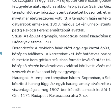
től szolgálta az egyházat. Az új épület Gere József gödöll
felügyelete alatt épült, az akkori lelkipásztor Szánthó Géz
templomtól egy búcsúzó istentisztelettel köszöntek el, ma
mivel már életveszélyes volt. Itt, a templom falán emlékt
gályarabok emlékére, 1993. március 14-én ünnepi istenti
pedig Rákóczi Ferenc emléktáblát avattak.
Stílus: Az épület egyhajós, neogótikus, belső kialakítása kl
Ülőhelyek száma: 350
Berendezés: A rövidebb falak előtt egy-egy karzat épült, l
B)
középen található . A karzatokat két-két öntöttvas oszlop
fejezetein kora gótikus stílusban formált levéldíszítést t
középső részén kovácsoltvas korláttal körülvett vörös má
szószék és mózespad képez egységet.
Harangok: A templom tornyában három, Sopronban, a Se
készített harang függ. Az egyik harang, amely átvészelte a
viszontagságait, még 1907-ben készült, a másik kettőt 
Cím: 1171 Budapest Rákoscsaba utca 2. sz.
-----