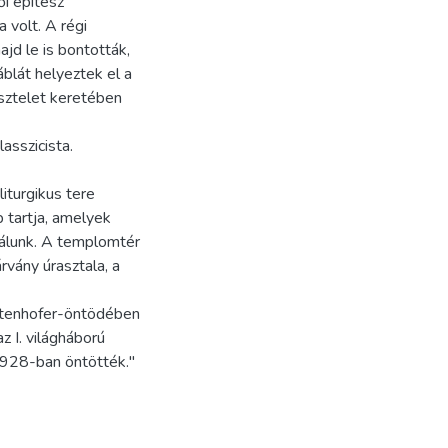
ői építész
a volt. A régi
jd le is bontották,
áblát helyeztek el a
sztelet keretében
asszicista.
iturgikus tere
 tartja, amelyek
alálunk. A templomtér
rvány úrasztala, a
ltenhofer-öntödében
z I. világháború
1928-ban öntötték."