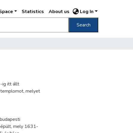
DSpace
Statistics
About us
Log In
Search
g itt állt
j templomot, melyet
 budapesti
 épült, mely 1631-