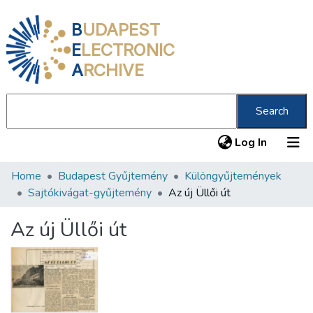
B
UDAPEST
E
LECTRONIC
A
RCHIVE
Search
(current
Log In
Home
Budapest Gyűjtemény
Különgyűjtemények
Communities & Collections
Sajtókivágat-gyűjtemény
Az új Üllői út
All of DSpace
Az új Üllői út
Statistics
About us