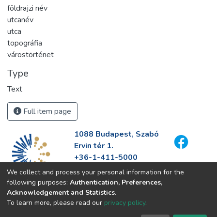
földrajzi név
utcanév
utca
topográfia
várostörténet
Type
Text
Full item page
1088 Budapest, Szabó
Ervin tér 1.
+36-1-411-5000
info@fszek.hu
We collect and process your personal information for the
https://fszek.hu
following purposes:
Authentication, Preferences,
Acknowledgement and Statistics
.
To learn more, please read our
privacy policy
.