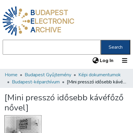
B
UDAPEST
E
LECTRONIC
A
RCHIVE
Search
(current
Log In
Home
Budapest Gyűjtemény
Képi dokumentumok
Communities & Collections
Budapest-képarchívum
[Mini presszó idősebb kávéfőző nővel]
All of DSpace
[Mini presszó idősebb kávéfőző
Statistics
nővel]
About us