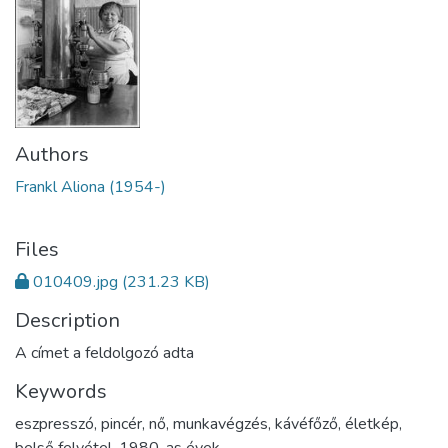
Authors
Frankl Aliona (1954-)
Files
010409.jpg
(231.23 KB)
Description
A címet a feldolgozó adta
Keywords
eszpresszó
,
pincér
,
nő
,
munkavégzés
,
kávéfőző
,
életkép
,
belső felvétel
,
1980-as évek