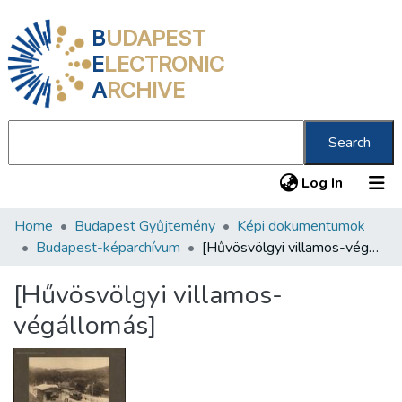
B
UDAPEST
E
LECTRONIC
A
RCHIVE
Search
(current
Log In
Home
Budapest Gyűjtemény
Képi dokumentumok
Communities & Collections
Budapest-képarchívum
[Hűvösvölgyi villamos-végállomás]
All of DSpace
[Hűvösvölgyi villamos-
Statistics
végállomás]
About us