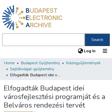
B
UDAPEST
E
LECTRONIC
A
RCHIVE
Search
(current
Log In
Home
Budapest Gyűjtemény
Különgyűjtemények
Communities & Collections
Sajtókivágat-gyűjtemény
All of DSpace
Elfogadták Budapest idei városfejlesztési programját és a Belváros rendezési tervét
Statistics
Elfogadták Budapest idei
About us
városfejlesztési programját és a
Belváros rendezési tervét