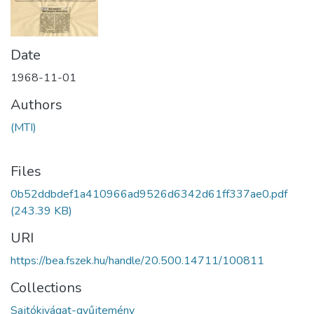
Date
1968-11-01
Authors
(MTI)
Files
0b52ddbdef1a410966ad9526d6342d61ff337ae0.pdf
(243.39 KB)
URI
https://bea.fszek.hu/handle/20.500.14711/100811
Collections
Sajtókivágat-gyűjtemény