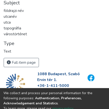
Subject
földrajzi név
utcanév
utca
topográfia
várostörténet
Type
Text
Full item page
1088 Budapest, Szabó
Ervin tér 1.
+36-1-411-5000
info@fszek.hu
We collect and process your personal information for the
https://fszek.hu
following purposes:
Authentication, Preferences,
Acknowledgement and Statistics
.
To learn more, please read our
privacy policy
.