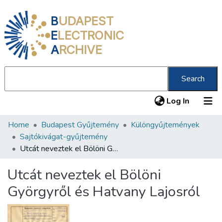
B
UDAPEST
E
LECTRONIC
A
RCHIVE
Search
(current
Log In
Home
Budapest Gyűjtemény
Különgyűjtemények
Communities & Collections
Sajtókivágat-gyűjtemény
All of DSpace
Utcát neveztek el Bölöni Györgyről és Hatvany Lajosról
Statistics
Utcát neveztek el Bölöni
About us
Györgyről és Hatvany Lajosról