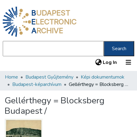
B
UDAPEST
E
LECTRONIC
A
RCHIVE
Search
(current
Log In
Home
Budapest Gyűjtemény
Képi dokumentumok
Communities & Collections
Budapest-képarchívum
Gellérthegy = Blocksberg Budapest /
All of DSpace
Gellérthegy = Blocksberg
Statistics
Budapest /
About us