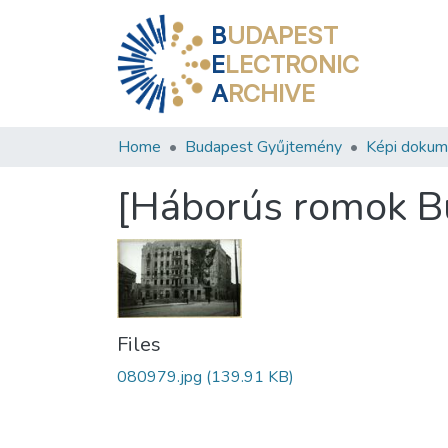
B
UDAPEST
E
LECTRONIC
A
RCHIVE
Home
Budapest Gyűjtemény
Képi doku
[Háborús romok B
Files
080979.jpg
(139.91 KB)