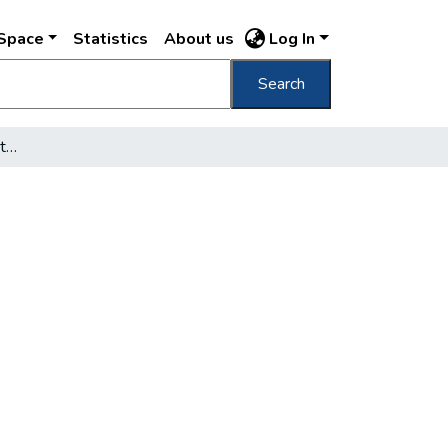
DSpace
Statistics
About us
Log In
Search
[Háborús romok Budapesten]