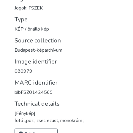
Jogok: FSZEK
Type
KÉP / önálló kép
Source collection
Budapest-képarchívum
Image identifier
080979
MARC identifier
bibFSZ01424569
Technical details
[Fénykép]
fotó :,poz., zsel. ezüst, monokróm ;