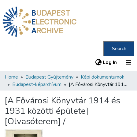
B
UDAPEST
E
LECTRONIC
A
RCHIVE
Search
(current
Log In
Home
Budapest Gyűjtemény
Képi dokumentumok
Communities & Collections
Budapest-képarchívum
[A Fővárosi Könyvtár 1914 és 1931 közötti épülete] [Olvasóterem] /
All of DSpace
[A Fővárosi Könyvtár 1914 és
Statistics
1931 közötti épülete]
About us
[Olvasóterem] /