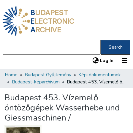
B
UDAPEST
E
LECTRONIC
A
RCHIVE
Search
(current
Log In
Home
Budapest Gyűjtemény
Képi dokumentumok
Communities & Collections
Budapest-képarchívum
Budapest 453. Vízemelő öntözőgépek Wasserhebe und Giessmaschinen /
All of DSpace
Budapest 453. Vízemelő
Statistics
öntözőgépek Wasserhebe und
About us
Giessmaschinen /