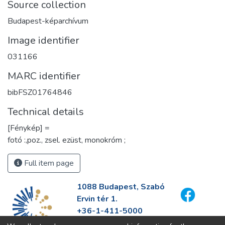
Source collection
Budapest-képarchívum
Image identifier
031166
MARC identifier
bibFSZ01764846
Technical details
[Fénykép] =
fotó :,poz., zsel. ezüst, monokróm ;
Full item page
1088 Budapest, Szabó
Ervin tér 1.
+36-1-411-5000
info@fszek.hu