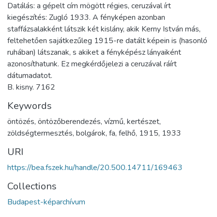
Datálás: a gépelt cím mögött régies, ceruzával írt
kiegészítés: Zugló 1933. A fényképen azonban
staffázsalakként látszik két kislány, akik Kerny István más,
feltehetően sajátkezűleg 1915-re datált képein is (hasonló
ruhában) látszanak, s akiket a fényképész lányaiként
azonosíthatunk. Ez megkérdőjelezi a ceruzával ráírt
dátumadatot.
B. kisny. 7162
Keywords
öntözés
,
öntözőberendezés
,
vízmű
,
kertészet
,
zöldségtermesztés
,
bolgárok
,
fa
,
felhő
,
1915
,
1933
URI
https://bea.fszek.hu/handle/20.500.14711/169463
Collections
Budapest-képarchívum