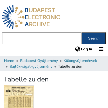
B
UDAPEST
E
LECTRONIC
A
RCHIVE
Search
(current
Log In
Home
Budapest Gyűjtemény
Különgyűjtemények
Communities & Collections
Sajtókivágat-gyűjtemény
Tabelle zu den
All of DSpace
Tabelle zu den
Statistics
About us