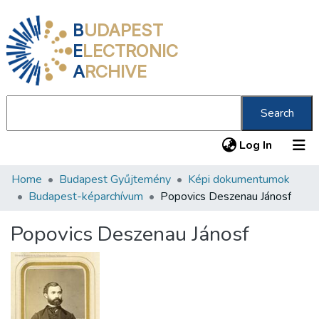
B
UDAPEST
E
LECTRONIC
A
RCHIVE
Search
(current
Log In
Home
Budapest Gyűjtemény
Képi dokumentumok
Communities & Collections
Budapest-képarchívum
Popovics Deszenau Jánosf
All of DSpace
Popovics Deszenau Jánosf
Statistics
About us