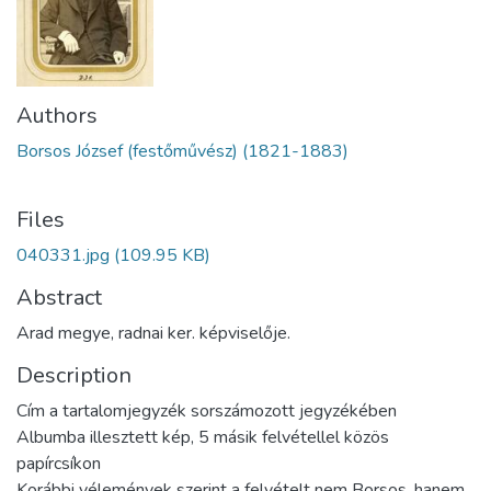
Authors
Borsos József (festőművész) (1821-1883)
Files
040331.jpg
(109.95 KB)
Abstract
Arad megye, radnai ker. képviselője.
Description
Cím a tartalomjegyzék sorszámozott jegyzékében
Albumba illesztett kép, 5 másik felvétellel közös
papírcsíkon
Korábbi vélemények szerint a felvételt nem Borsos, hanem