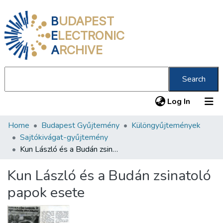
B
UDAPEST
E
LECTRONIC
A
RCHIVE
Search
(current
Log In
Home
Budapest Gyűjtemény
Különgyűjtemények
Communities & Collections
Sajtókivágat-gyűjtemény
All of DSpace
Kun László és a Budán zsinatoló papok esete
Statistics
Kun László és a Budán zsinatoló
About us
papok esete