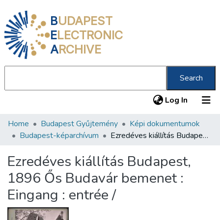
B
UDAPEST
E
LECTRONIC
A
RCHIVE
Search
(current
Log In
Home
Budapest Gyűjtemény
Képi dokumentumok
Communities & Collections
Budapest-képarchívum
Ezredéves kiállítás Budapest, 1896 Ős Budavár bemenet : Eingang : entrée /
All of DSpace
Ezredéves kiállítás Budapest,
Statistics
1896 Ős Budavár bemenet :
About us
Eingang : entrée /