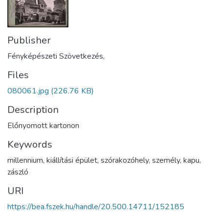
Publisher
Fényképészeti Szövetkezés,
Files
080061.jpg
(226.76 KB)
Description
Előnyomott kartonon
Keywords
millennium
,
kiállítási épület
,
szórakozóhely
,
személy
,
kapu
,
zászló
URI
https://bea.fszek.hu/handle/20.500.14711/152185