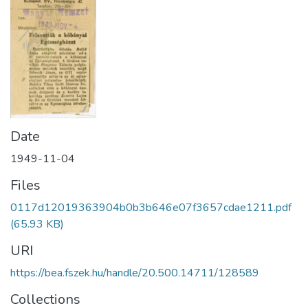
Date
1949-11-04
Files
0117d12019363904b0b3b646e07f3657cdae1211.pdf
(65.93 KB)
URI
https://bea.fszek.hu/handle/20.500.14711/128589
Collections