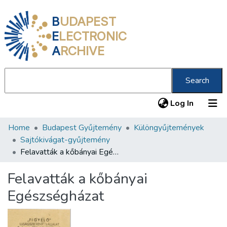
B
UDAPEST
E
LECTRONIC
A
RCHIVE
Search
(current
Log In
Home
Budapest Gyűjtemény
Különgyűjtemények
Communities & Collections
Sajtókivágat-gyűjtemény
All of DSpace
Felavatták a kőbányai Egészségházat
Statistics
Felavatták a kőbányai
About us
Egészségházat