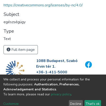
https://creativecommons.org/licenses/by-nc/4.0/
Subject
egészségügy
Type
Text
Full item page
1088 Budapest, Szabó
Ervin tér 1.
+36-1-411-5000
info@fszek.hu
We collect and process your personal information for the
https://fszek.hu
following purposes:
Authentication, Preferences,
Acknowledgement and Statistics
.
To learn more, please read our
privacy policy
.
Customize
Decline
That's ok