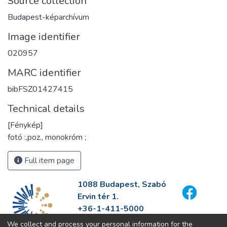
Source collection
Budapest-képarchívum
Image identifier
020957
MARC identifier
bibFSZ01427415
Technical details
[Fénykép]
fotó :,poz., monokróm ;
Full item page
1088 Budapest, Szabó
Ervin tér 1.
+36-1-411-5000
info@fszek.hu
We collect and process your personal information for the