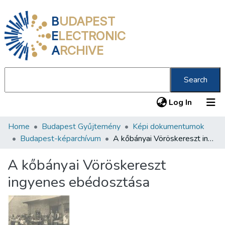
B
UDAPEST
E
LECTRONIC
A
RCHIVE
Search
(current
Log In
Home
Budapest Gyűjtemény
Képi dokumentumok
Communities & Collections
Budapest-képarchívum
A kőbányai Vöröskereszt ingyenes ebédosztása
All of DSpace
A kőbányai Vöröskereszt
Statistics
ingyenes ebédosztása
About us