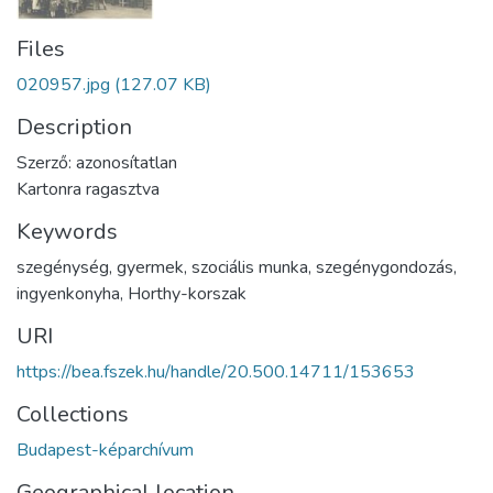
Files
020957.jpg
(127.07 KB)
Description
Szerző: azonosítatlan
Kartonra ragasztva
Keywords
szegénység
,
gyermek
,
szociális munka
,
szegénygondozás
,
ingyenkonyha
,
Horthy-korszak
URI
https://bea.fszek.hu/handle/20.500.14711/153653
Collections
Budapest-képarchívum
Geographical location