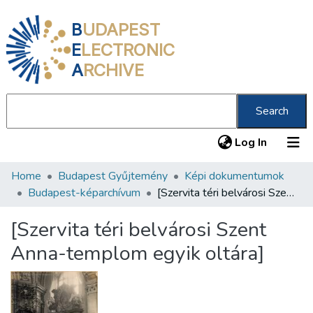
B
UDAPEST
E
LECTRONIC
A
RCHIVE
Search
(current
Log In
Home
Budapest Gyűjtemény
Képi dokumentumok
Communities & Collections
Budapest-képarchívum
[Szervita téri belvárosi Szent Anna-templom egyik oltára]
All of DSpace
[Szervita téri belvárosi Szent
Statistics
Anna-templom egyik oltára]
About us