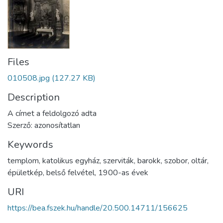
Files
010508.jpg
(127.27 KB)
Description
A címet a feldolgozó adta
Szerző: azonosítatlan
Keywords
templom
,
katolikus egyház
,
szerviták
,
barokk
,
szobor
,
oltár
,
épületkép
,
belső felvétel
,
1900-as évek
URI
https://bea.fszek.hu/handle/20.500.14711/156625