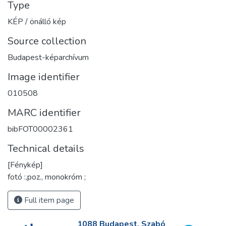
Type
KÉP / önálló kép
Source collection
Budapest-képarchívum
Image identifier
010508
MARC identifier
bibFOT00002361
Technical details
[Fénykép]
fotó :,poz., monokróm ;
Full item page
1088 Budapest, Szabó