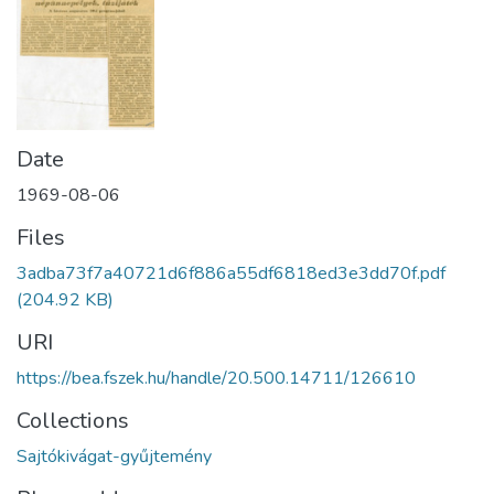
Date
1969-08-06
Files
3adba73f7a40721d6f886a55df6818ed3e3dd70f.pdf
(204.92 KB)
URI
https://bea.fszek.hu/handle/20.500.14711/126610
Collections
Sajtókivágat-gyűjtemény