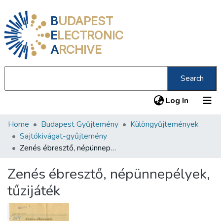
B
UDAPEST
E
LECTRONIC
A
RCHIVE
Search
(current
Log In
Home
Budapest Gyűjtemény
Különgyűjtemények
Communities & Collections
Sajtókivágat-gyűjtemény
All of DSpace
Zenés ébresztő, népünnepélyek, tűzijáték
Statistics
Zenés ébresztő, népünnepélyek,
About us
tűzijáték