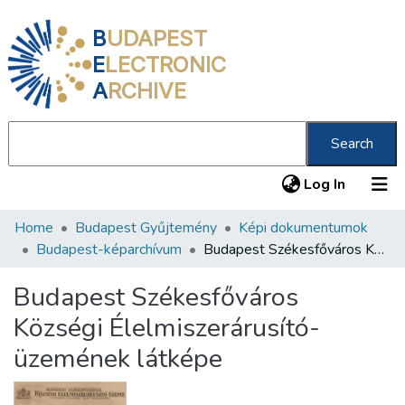
B
UDAPEST
E
LECTRONIC
A
RCHIVE
Search
(current
Log In
Home
Budapest Gyűjtemény
Képi dokumentumok
Communities & Collections
Budapest-képarchívum
Budapest Székesfőváros Községi Élelmiszerárusító-üzemének látképe
All of DSpace
Budapest Székesfőváros
Statistics
Községi Élelmiszerárusító-
About us
üzemének látképe