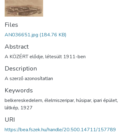
Files
AN036651.jpg
(184.76 KB)
Abstract
A KÖZÉRT elődje, létesült 1911-ben
Description
A szerző azonosítatlan
Keywords
belkereskedelem
,
élelmiszeripar
,
húsipar
,
ipari épület
,
látkép
,
1927
URI
https://bea.fszek.hu/handle/20.500.14711/157789