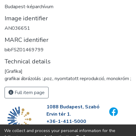
Budapest-képarchívum
Image identifier
AN036651
MARC identifier
bibFSZ01469799
Technical details
[Grafika]
grafikai ábrázolás :,poz., nyomtatott reprodukció, monokróm ;
Full item page
1088 Budapest, Szabó
Ervin tér 1.
+36-1-411-5000
info@fszek.hu
We collect and process your personal information for the