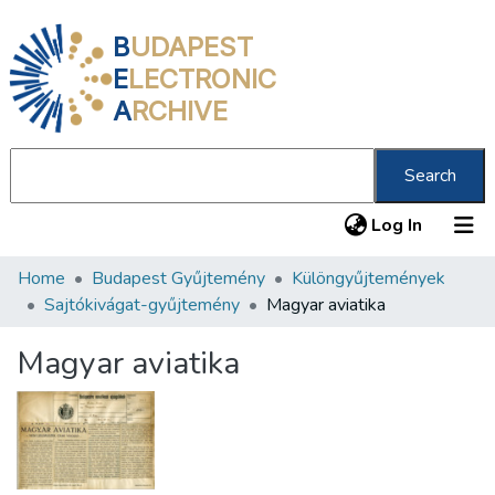
B
UDAPEST
E
LECTRONIC
A
RCHIVE
Search
(current
Log In
Home
Budapest Gyűjtemény
Különgyűjtemények
Communities & Collections
Sajtókivágat-gyűjtemény
Magyar aviatika
All of DSpace
Magyar aviatika
Statistics
About us