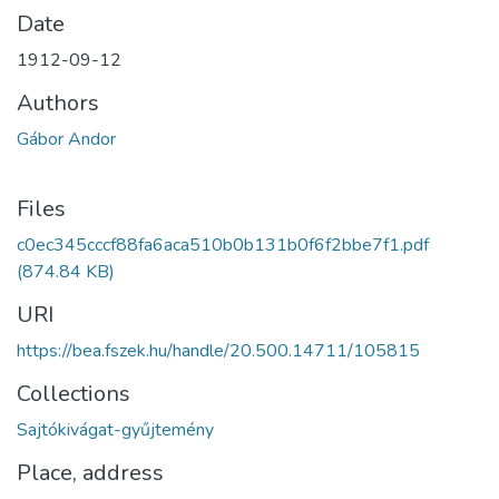
Date
1912-09-12
Authors
Gábor Andor
Files
c0ec345cccf88fa6aca510b0b131b0f6f2bbe7f1.pdf
(874.84 KB)
URI
https://bea.fszek.hu/handle/20.500.14711/105815
Collections
Sajtókivágat-gyűjtemény
Place, address