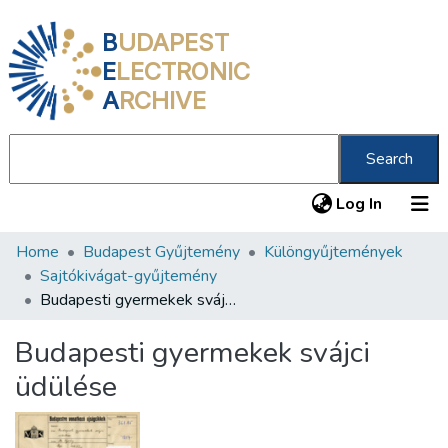
B
UDAPEST
E
LECTRONIC
A
RCHIVE
Search
(current
Log In
Home
Budapest Gyűjtemény
Különgyűjtemények
Communities & Collections
Sajtókivágat-gyűjtemény
All of DSpace
Budapesti gyermekek svájci üdülése
Statistics
Budapesti gyermekek svájci
About us
üdülése