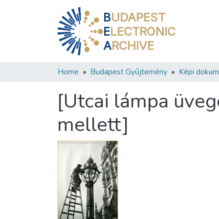
B
UDAPEST
E
LECTRONIC
A
RCHIVE
Home
Budapest Gyűjtemény
Képi doku
[Utcai lámpa üveg
mellett]