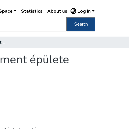
DSpace
Statistics
About us
Log In
Search
[Utcai lámpa üvegét tisztító munkás a Parlament épülete mellett]
ament épülete