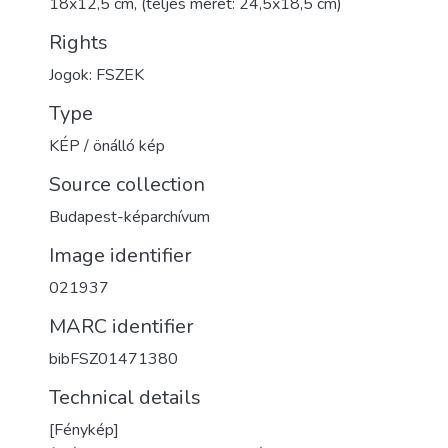
18x12,5 cm, (teljes méret: 24,5x18,5 cm)
Rights
Jogok: FSZEK
Type
KÉP / önálló kép
Source collection
Budapest-képarchívum
Image identifier
021937
MARC identifier
bibFSZ01471380
Technical details
[Fénykép]