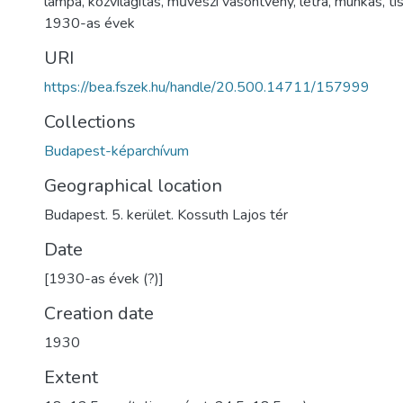
lámpa
,
közvilágítás
,
művészi vasöntvény
,
létra
,
munkás
,
ti
1930-as évek
URI
https://bea.fszek.hu/handle/20.500.14711/157999
Collections
Budapest-képarchívum
Geographical location
Budapest. 5. kerület. Kossuth Lajos tér
Date
[1930-as évek (?)]
Creation date
1930
Extent