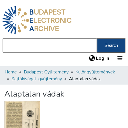
B
UDAPEST
E
LECTRONIC
A
RCHIVE
Search
(current
Log In
Home
Budapest Gyűjtemény
Különgyűjtemények
Communities & Collections
Sajtókivágat-gyűjtemény
Alaptalan vádak
All of DSpace
Alaptalan vádak
Statistics
About us