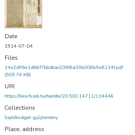
Date
1914-07-04
Files
14e2d98e1d86f7bbdbac038f6a39b006b9e8134f.pdf
(509.74 KB)
URI
https://bea.fszek.hu/handle/20.500.14711/134446
Collections
Sajtókivágat-gyűjtemény
Place, address