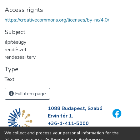
Access rights
https://creativecommons.org/licenses/by-nc/4.0/
Subject
építésügy
rendészet
rendezési terv
Type
Text
Full item page
1088 Budapest, Szabó
Ervin tér 1.
+36-1-411-5000
info@fszek.hu
We collect and process your personal information for the
https://fszek.hu
following purposes:
Authentication, Preferences,