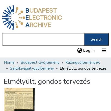
B
UDAPEST
E
LECTRONIC
A
RCHIVE
Search
(current
Log In
Home
Budapest Gyűjtemény
Különgyűjtemények
Communities & Collections
Sajtókivágat-gyűjtemény
Elmélyült, gondos tervezés
All of DSpace
Elmélyült, gondos tervezés
Statistics
About us