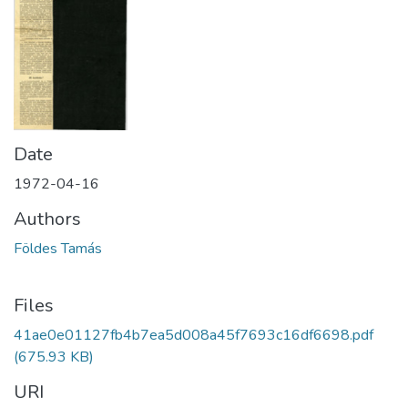
Date
1972-04-16
Authors
Földes Tamás
Files
41ae0e01127fb4b7ea5d008a45f7693c16df6698.pdf
(675.93 KB)
URI