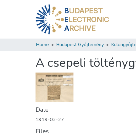
B
UDAPEST
E
LECTRONIC
A
RCHIVE
Home
Budapest Gyűjtemény
Különgyűjt
A csepeli töltény
Date
1919-03-27
Files