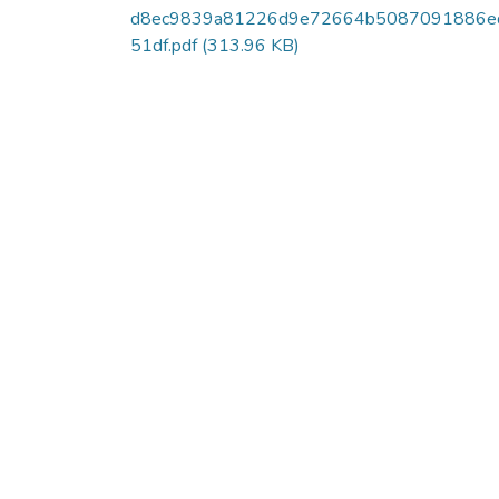
d8ec9839a81226d9e72664b5087091886e
51df.pdf
(313.96 KB)