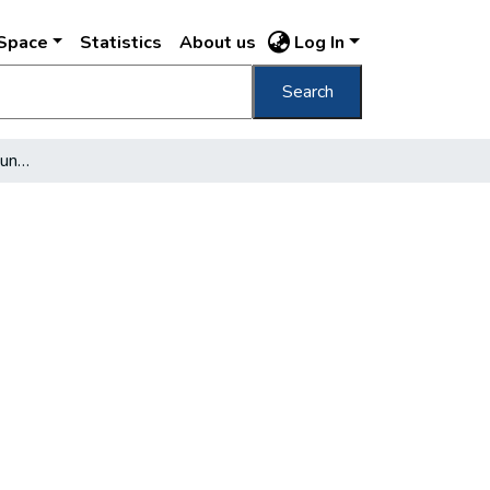
DSpace
Statistics
About us
Log In
Search
A csepeli tölténygyár munkásai