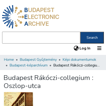
B
UDAPEST
E
LECTRONIC
A
RCHIVE
Search
(current
Log In
Home
Budapest Gyűjtemény
Képi dokumentumok
Communities & Collections
Budapest-képarchívum
Budapest Rákóczi-collegium : Oszlop-utca
All of DSpace
Budapest Rákóczi-collegium :
Statistics
Oszlop-utca
About us