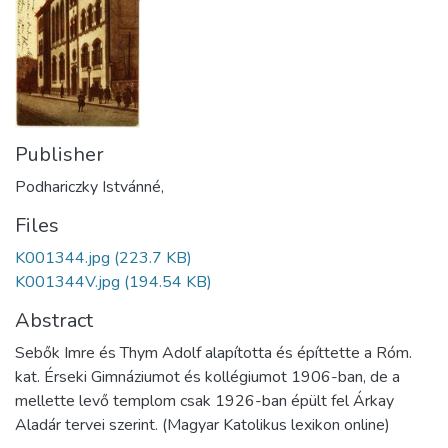
Publisher
Podhariczky Istvánné,
Files
K001344.jpg
(223.7 KB)
K001344V.jpg
(194.54 KB)
Abstract
Sebők Imre és Thym Adolf alapította és építtette a Róm.
kat. Érseki Gimnáziumot és kollégiumot 1906-ban, de a
mellette levő templom csak 1926-ban épült fel Árkay
Aladár tervei szerint. (Magyar Katolikus lexikon online)