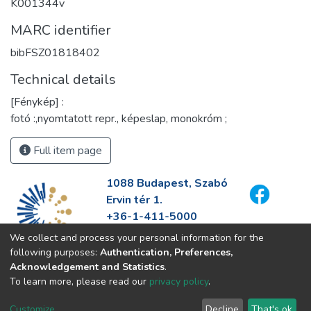
K001344v
MARC identifier
bibFSZ01818402
Technical details
[Fénykép] :
fotó :,nyomtatott repr., képeslap, monokróm ;
Full item page
1088 Budapest, Szabó
Ervin tér 1.
+36-1-411-5000
info@fszek.hu
We collect and process your personal information for the
https://fszek.hu
following purposes:
Authentication, Preferences,
Acknowledgement and Statistics
.
To learn more, please read our
privacy policy
.
Customize
Decline
That's ok