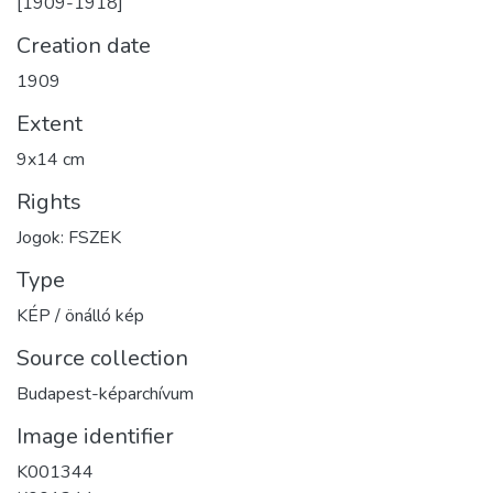
[1909-1918]
Creation date
1909
Extent
9x14 cm
Rights
Jogok: FSZEK
Type
KÉP / önálló kép
Source collection
Budapest-képarchívum
Image identifier
K001344