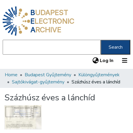
B
UDAPEST
E
LECTRONIC
A
RCHIVE
Search
(current
Log In
Home
Budapest Gyűjtemény
Különgyűjtemények
Communities & Collections
Sajtókivágat-gyűjtemény
Százhúsz éves a lánchíd
All of DSpace
Százhúsz éves a lánchíd
Statistics
About us