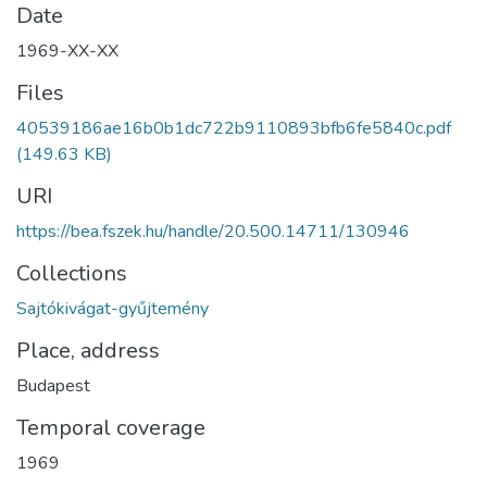
Date
1969-XX-XX
Files
40539186ae16b0b1dc722b9110893bfb6fe5840c.pdf
(149.63 KB)
URI
https://bea.fszek.hu/handle/20.500.14711/130946
Collections
Sajtókivágat-gyűjtemény
Place, address
Budapest
Temporal coverage
1969