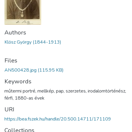
Authors
Klösz György (1844-1913)
Files
AN500428.jpg
(115.95 KB)
Keywords
műtermi portré
,
mellkép
,
pap
,
szerzetes
,
irodalomtörténész
,
férfi
,
1880-as évek
URI
https://bea.fszek.hu/handle/20.500.14711/171109
Collections