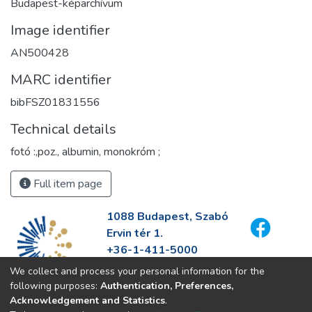
Budapest-képarchívum
Image identifier
AN500428
MARC identifier
bibFSZ01831556
Technical details
fotó :,poz., albumin, monokróm ;
Full item page
1088 Budapest, Szabó
Ervin tér 1.
+36-1-411-5000
info@fszek.hu
We collect and process your personal information for the
https://fszek.hu
following purposes:
Authentication, Preferences,
Acknowledgement and Statistics
.