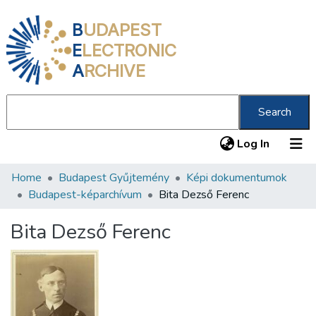
B
UDAPEST
E
LECTRONIC
A
RCHIVE
Search
(current
Log In
Home
Budapest Gyűjtemény
Képi dokumentumok
Communities & Collections
Budapest-képarchívum
Bita Dezső Ferenc
All of DSpace
Bita Dezső Ferenc
Statistics
About us