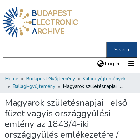
B
UDAPEST
E
LECTRONIC
A
RCHIVE
Search
(current
Log In
Home
Budapest Gyűjtemény
Különgyűjtemények
Communities & Collections
Ballagi-gyűjtemény
Magyarok születésnapjai : első füzet vagyis országgyülési emlény az 1843/4-iki országgyülés emlékezetére /
All of DSpace
Magyarok születésnapjai : első
Statistics
füzet vagyis országgyülési
About us
emlény az 1843/4-iki
országgyülés emlékezetére /