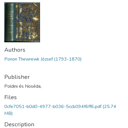
Authors
Ponori Thewrewk József (1793-1870)
Publisher
Poldini és Noséda,
Files
0cfe7051-b0d0-4977-b036-5ccb094f6ff6.pdf
(25.74
MB)
Description