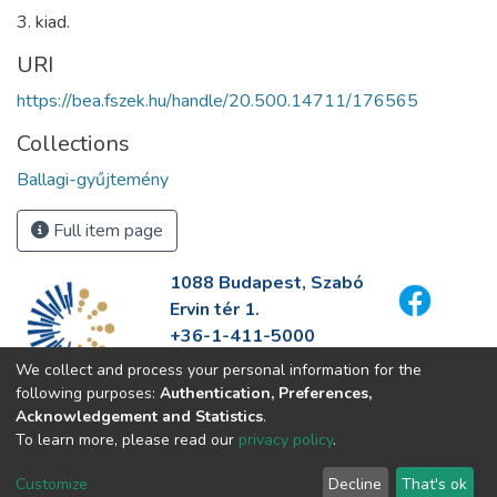
3. kiad.
URI
https://bea.fszek.hu/handle/20.500.14711/176565
Collections
Ballagi-gyűjtemény
Full item page
1088 Budapest, Szabó
Ervin tér 1.
+36-1-411-5000
info@fszek.hu
We collect and process your personal information for the
https://fszek.hu
following purposes:
Authentication, Preferences,
Acknowledgement and Statistics
.
To learn more, please read our
privacy policy
.
Customize
Decline
That's ok