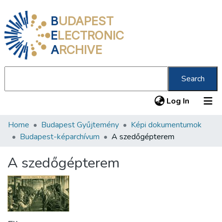
B
UDAPEST
E
LECTRONIC
A
RCHIVE
Search
(current
Log In
Home
Budapest Gyűjtemény
Képi dokumentumok
Communities & Collections
Budapest-képarchívum
A szedőgépterem
All of DSpace
A szedőgépterem
Statistics
About us