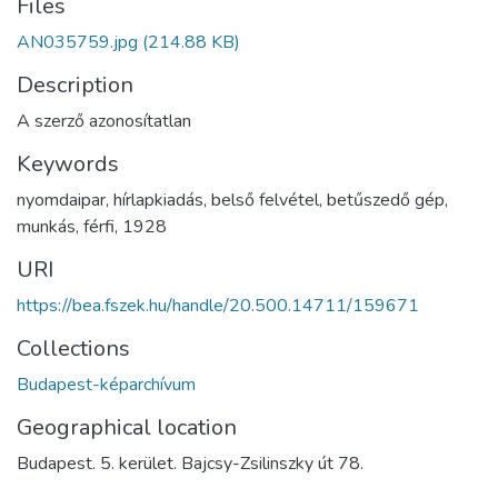
Files
AN035759.jpg
(214.88 KB)
Description
A szerző azonosítatlan
Keywords
nyomdaipar
,
hírlapkiadás
,
belső felvétel
,
betűszedő gép
,
munkás
,
férfi
,
1928
URI
https://bea.fszek.hu/handle/20.500.14711/159671
Collections
Budapest-képarchívum
Geographical location
Budapest. 5. kerület. Bajcsy-Zsilinszky út 78.