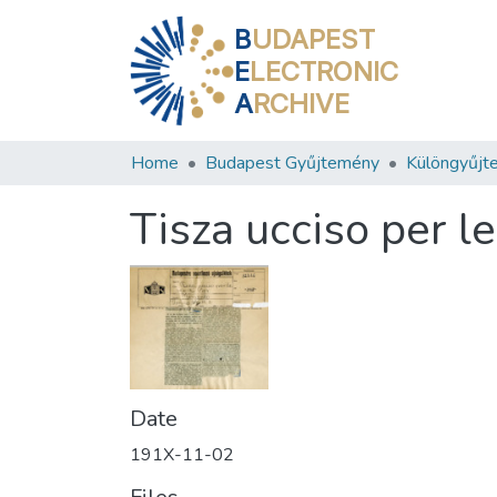
B
UDAPEST
E
LECTRONIC
A
RCHIVE
Home
Budapest Gyűjtemény
Különgyűjt
Tisza ucciso per l
Date
191X-11-02