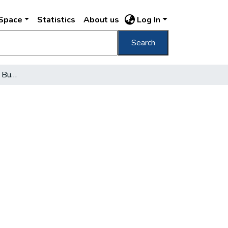
DSpace
Statistics
About us
Log In
Search
Tisza ucciso per le vie di Budapest