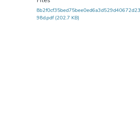
Files
8b2f0cf35bed75bee0ed6a3d529d40672d2
98d.pdf
(202.7 KB)