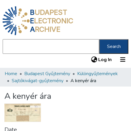
B
UDAPEST
E
LECTRONIC
A
RCHIVE
Search
(current
Log In
Home
Budapest Gyűjtemény
Különgyűjtemények
Communities & Collections
Sajtókivágat-gyűjtemény
A kenyér ára
All of DSpace
A kenyér ára
Statistics
About us
Date