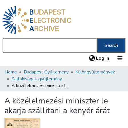
B
UDAPEST
E
LECTRONIC
A
RCHIVE
Search
(current
Log In
Home
Budapest Gyűjtemény
Különgyűjtemények
Communities & Collections
Sajtókivágat-gyűjtemény
All of DSpace
A közélelmezési miniszter le akarja szállitani a kenyér árát
Statistics
A közélelmezési miniszter le
About us
akarja szállitani a kenyér árát