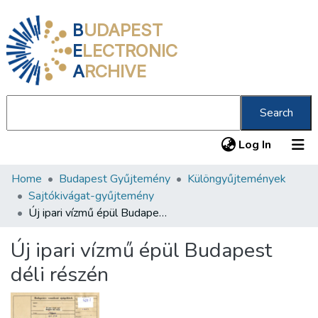
B
UDAPEST
E
LECTRONIC
A
RCHIVE
Search
(current
Log In
Home
Budapest Gyűjtemény
Különgyűjtemények
Communities & Collections
Sajtókivágat-gyűjtemény
All of DSpace
Új ipari vízmű épül Budapest déli részén
Statistics
Új ipari vízmű épül Budapest
About us
déli részén