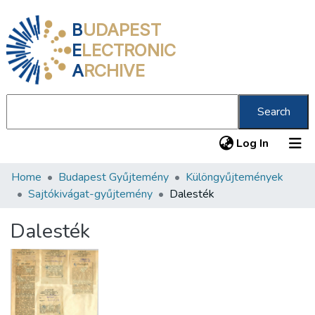
B
UDAPEST
E
LECTRONIC
A
RCHIVE
Search
(current
Log In
Home
Budapest Gyűjtemény
Különgyűjtemények
Communities & Collections
Sajtókivágat-gyűjtemény
Dalesték
All of DSpace
Dalesték
Statistics
About us