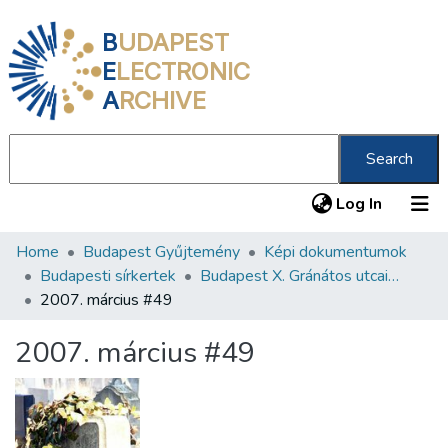
B
UDAPEST
E
LECTRONIC
A
RCHIVE
Search
(current
Log In
Home
Budapest Gyűjtemény
Képi dokumentumok
Communities & Collections
Budapesti sírkertek
Budapest X. Gránátos utcai Orthodox Zsidó Temető
All of DSpace
2007. március #49
Statistics
2007. március #49
About us