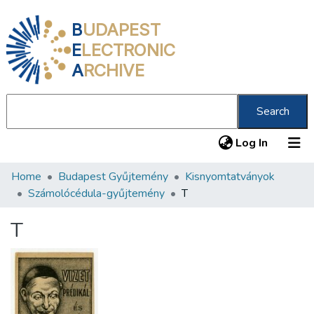
B
UDAPEST
E
LECTRONIC
A
RCHIVE
Search
(current
Log In
Home
Budapest Gyűjtemény
Kisnyomtatványok
Communities & Collections
Számolócédula-gyűjtemény
T
All of DSpace
T
Statistics
About us