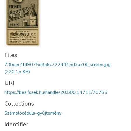
Files
73beec4bf9075d8a6c7224ff15d3a70f_screen.jpg
(220.15 KB)
URI
https://bea.fszek.hu/handle/20.500.14711/70765
Collections
Számolócédula-gyűjtemény
Identifier