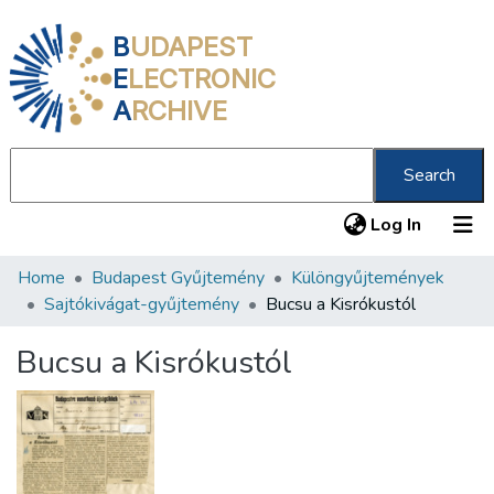
B
UDAPEST
E
LECTRONIC
A
RCHIVE
Search
(current
Log In
Home
Budapest Gyűjtemény
Különgyűjtemények
Communities & Collections
Sajtókivágat-gyűjtemény
Bucsu a Kisrókustól
All of DSpace
Bucsu a Kisrókustól
Statistics
About us