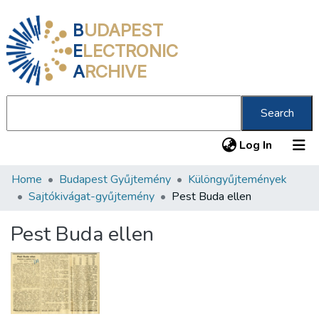
B
UDAPEST
E
LECTRONIC
A
RCHIVE
Search
(current
Log In
Home
Budapest Gyűjtemény
Különgyűjtemények
Communities & Collections
Sajtókivágat-gyűjtemény
Pest Buda ellen
All of DSpace
Pest Buda ellen
Statistics
About us