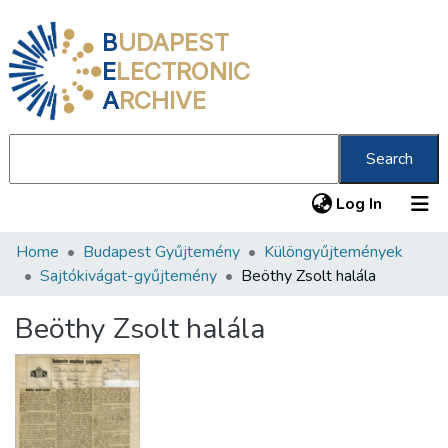
B
UDAPEST
E
LECTRONIC
A
RCHIVE
Search
(current
Log In
Home
Budapest Gyűjtemény
Különgyűjtemények
Communities & Collections
Sajtókivágat-gyűjtemény
Beöthy Zsolt halála
All of DSpace
Beöthy Zsolt halála
Statistics
About us