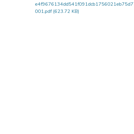
e4f9676134dd541f091dcb1756021eb75d7
001.pdf
(623.72 KB)