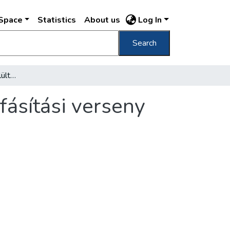
DSpace
Statistics
About us
Log In
Search
Március 8-án 8500 fa elültetésével indul a fásítási verseny
fásítási verseny