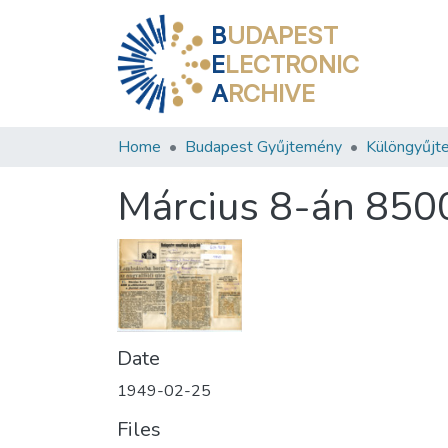
B
UDAPEST
E
LECTRONIC
A
RCHIVE
Home
Budapest Gyűjtemény
Különgyűjt
Március 8-án 8500 
Date
1949-02-25
Files