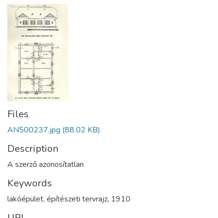
Files
AN500237.jpg
(88.02 KB)
Description
A szerző azonosítatlan
Keywords
lakóépület
,
építészeti tervrajz
,
1910
URI