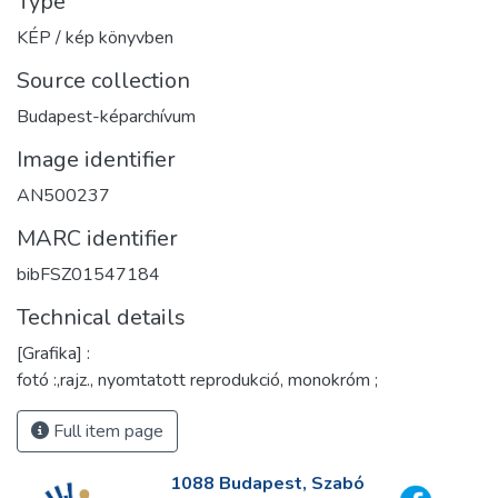
Type
KÉP / kép könyvben
Source collection
Budapest-képarchívum
Image identifier
AN500237
MARC identifier
bibFSZ01547184
Technical details
[Grafika] :
fotó :,rajz., nyomtatott reprodukció, monokróm ;
Full item page
1088 Budapest, Szabó