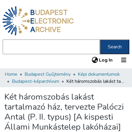
B
UDAPEST
E
LECTRONIC
A
RCHIVE
Search
(current
Log In
Home
Budapest Gyűjtemény
Képi dokumentumok
Communities & Collections
Budapest-képarchívum
Két háromszobás lakást tartalmazó ház, tervezte Palóczi Antal (P. II. typus) [A kispesti Állami Munkástelep lakóházai]
All of DSpace
Két háromszobás lakást
Statistics
tartalmazó ház, tervezte Palóczi
About us
Antal (P. II. typus) [A kispesti
Állami Munkástelep lakóházai]