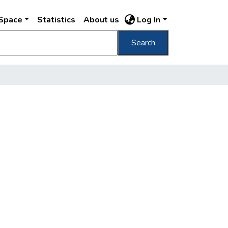
DSpace
Statistics
About us
Log In
Search