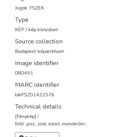
Jogok: FSZEK
Type
KÉP / kép könyvben
Source collection
Budapest-képarchívum
Image identifier
080491
MARC identifier
bibFSZ01422576
Technical details
[Fénykép] /
fotó :,poz., zsel. ezüst, monokróm ;