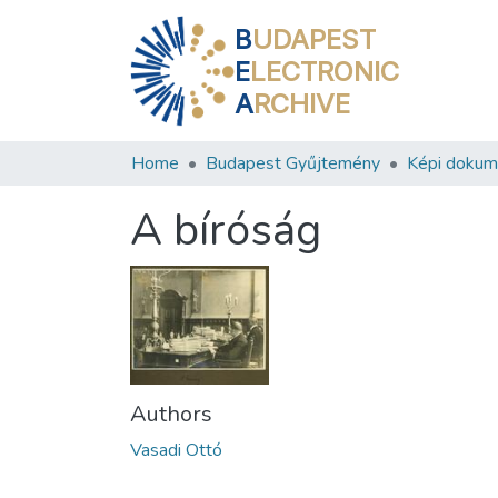
B
UDAPEST
E
LECTRONIC
A
RCHIVE
Home
Budapest Gyűjtemény
Képi doku
A bíróság
Authors
Vasadi Ottó