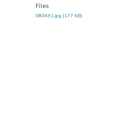
Files
080491.jpg
(177 KB)