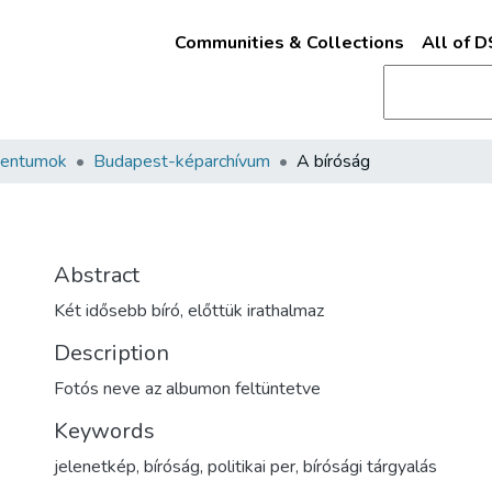
Communities & Collections
All of 
mentumok
Budapest-képarchívum
A bíróság
Abstract
Két idősebb bíró, előttük irathalmaz
Description
Fotós neve az albumon feltüntetve
Keywords
jelenetkép
,
bíróság
,
politikai per
,
bírósági tárgyalás