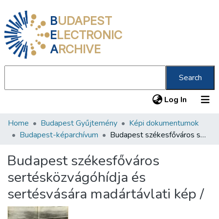
B
UDAPEST
E
LECTRONIC
A
RCHIVE
Search
(current
Log In
Home
Budapest Gyűjtemény
Képi dokumentumok
Communities & Collections
Budapest-képarchívum
Budapest székesfőváros sertésközvágóhídja és sertésvására madártávlati kép /
All of DSpace
Budapest székesfőváros
Statistics
sertésközvágóhídja és
About us
sertésvására madártávlati kép /