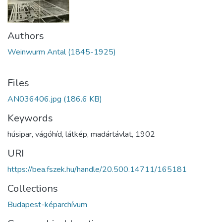
Authors
Weinwurm Antal (1845-1925)
Files
AN036406.jpg
(186.6 KB)
Keywords
húsipar
,
vágóhíd
,
látkép
,
madártávlat
,
1902
URI
https://bea.fszek.hu/handle/20.500.14711/165181
Collections
Budapest-képarchívum