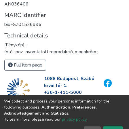
AN036406
MARC identifier
bibFSZ01526996
Technical details
[Fénykép] :
fotó :,poz., nyomtatott reprodukció, monokróm ;
Full item page
1088 Budapest, Szabó
Ervin tér 1.
+36-1-411-5000
info@fszek.hu
We collect and process your personal information for the
https://fszek.hu
following purposes:
Authentication, Preferences,
Acknowledgement and Statistics
.
To learn more, please read our
privacy policy
.