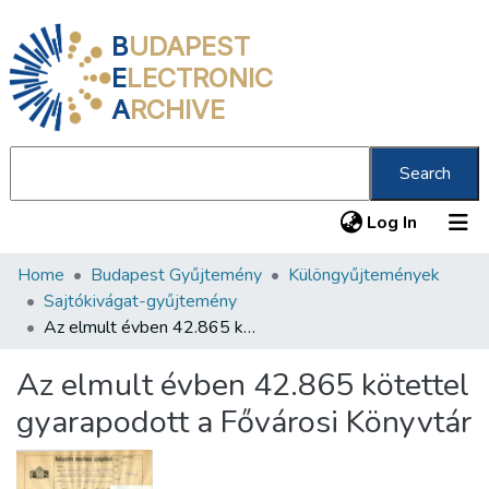
B
UDAPEST
E
LECTRONIC
A
RCHIVE
Search
(current
Log In
Home
Budapest Gyűjtemény
Különgyűjtemények
Communities & Collections
Sajtókivágat-gyűjtemény
All of DSpace
Az elmult évben 42.865 kötettel gyarapodott a Fővárosi Könyvtár
Statistics
Az elmult évben 42.865 kötettel
About us
gyarapodott a Fővárosi Könyvtár