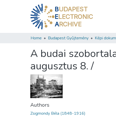
B
UDAPEST
E
LECTRONIC
A
RCHIVE
Home
Budapest Gyűjtemény
Képi doku
A budai szobortal
augusztus 8. /
Authors
Zsigmondy Béla (1848-1916)