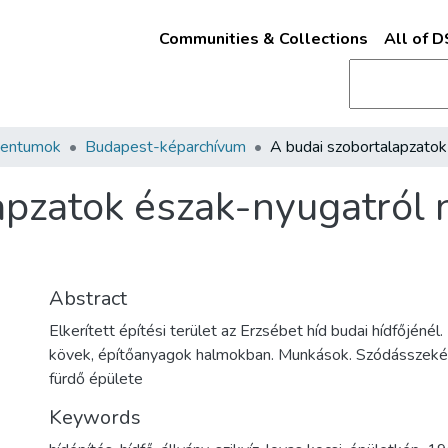
Communities & Collections
All of 
mentumok
Budapest-képarchívum
apzatok észak-nyugatról
Abstract
Elkerített építési terület az Erzsébet híd budai hídfőjénél
kövek, építőanyagok halmokban. Munkások. Szódásszekér
fürdő épülete
Keywords