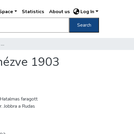
DSpace
Statistics
About us
Log In
Search
A budai szobortalapzatok észak-nyugatról nézve 1903 augusztus 8. /
 nézve 1903
. Hatalmas faragott
. Jobbra a Rudas