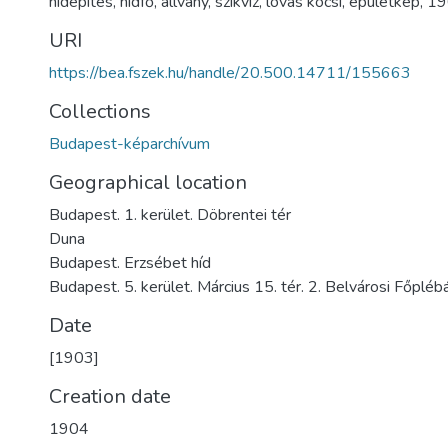
hídépítés
,
hídfő
,
állvány
,
szikvíz
,
lovas kocsi
,
épületkép
,
19
URI
https://bea.fszek.hu/handle/20.500.14711/155663
Collections
Budapest-képarchívum
Geographical location
Budapest. 1. kerület. Döbrentei tér
Duna
Budapest. Erzsébet híd
Budapest. 5. kerület. Március 15. tér. 2. Belvárosi Főpl
Date
[1903]
Creation date
1904