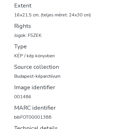
Extent
16x21,5 cm, (teljes méret: 24x30 cm)
Rights
Jogok: FSZEK
Type
KÉP / kép könyvben
Source collection
Budapest-képarchívum
Image identifier
001486
MARC identifier
bibFOT00001388
Technical details