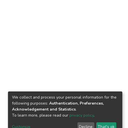
We collect and process your personal information for the
following purposes:
Authentication, Preferences,
Acknowledgement and Statistics
.
To learn more, please read our
privacy policy
.
Customize
Decline
That's ok