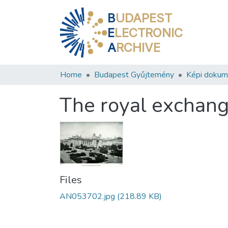
B
UDAPEST
E
LECTRONIC
A
RCHIVE
Home
Budapest Gyűjtemény
Képi doku
The royal exchan
Files
AN053702.jpg
(218.89 KB)