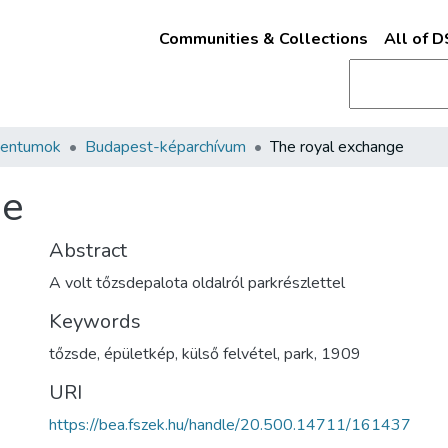
Communities & Collections
All of 
mentumok
Budapest-képarchívum
The royal exchange
ge
Abstract
A volt tőzsdepalota oldalról parkrészlettel
Keywords
tőzsde
,
épületkép
,
külső felvétel
,
park
,
1909
URI
https://bea.fszek.hu/handle/20.500.14711/161437