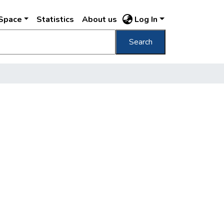
DSpace
Statistics
About us
Log In
Search