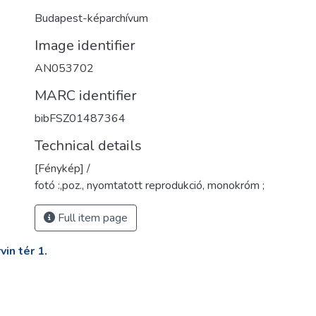
Budapest-képarchívum
Image identifier
AN053702
MARC identifier
bibFSZ01487364
Technical details
[Fénykép] /
fotó :,poz., nyomtatott reprodukció, monokróm ;
Full item page
in tér 1.